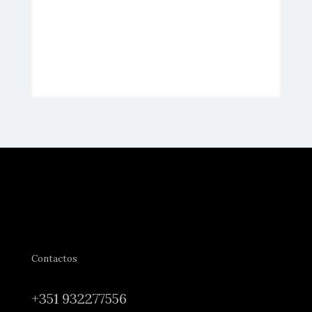
Contactos
+351 932277556