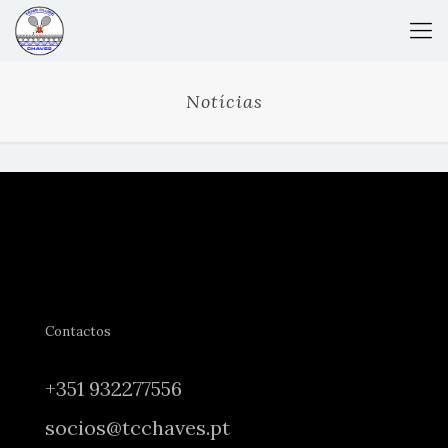
Notícias
Contactos
+351 932277556
socios@tcchaves.pt